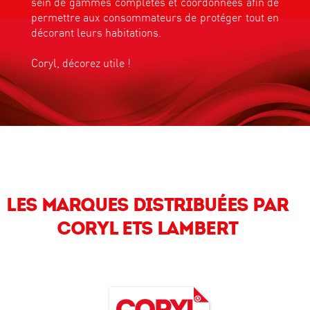
sein de gammes complètes et coordonnées afin de
permettre aux consommateurs de protéger tout en
décorant leurs habitations.
Coryl, décorez utile !
LES MARQUES DISTRIBUÉES PAR
CORYL ETS LAMBERT