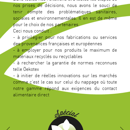
nos prises de décisions, nous avons le souci de
tenir compte des problématiques sanitaires,
sociales et environnementales. Il en est de même
pour le choix de nos partenaires.
Ceci nous conduit :
- à privilégier pour nos fabrications ou services
des provenances françaises et européennes
- à employer pour nos produits le maximum de
matériaux recyclés ou recyclables
- à rechercher la garantie de normes reconnues
telle Öekotex
- à initier de réelles innovations sur les marchés
comme c’est le cas sur celui du nappage où toute
notre gamme répond aux exigences du contact
alimentaire direct