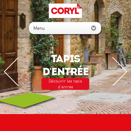
Menu
TAPIS
D'ENTRÉE
Découvrir les tapis
d'entrée